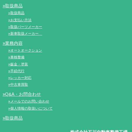
»取扱商品
»取扱商品
»お支払い方法
»取扱パーツメーカー
»新車取扱メーカー
»業務内容
»オートオークション
»車検整備
»鈑金・塗装
»手続代行
»レッカー対応
»中古車買取
»Q&A・お問合わせ
»メールでのお問い合わせ
»個人情報の取扱いについて
»取扱商品