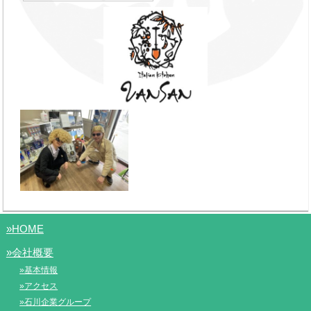
»HOME
»会社概要
»基本情報
»アクセス
»石川企業グループ