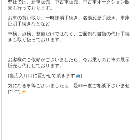
中古車買取
弊社では、新車販売、中古車販売、中古車オークション販
売も行っております。
Q&A・お問合わせ
お車の買い取り、一時抹消手続き、名義変更手続き、車庫
証明手続きなどなど
メールでのお問い合わせ
車検、点検、整備だけではなく、ご面倒な書類の代行手続
個人情報の取扱いについて
きも取り扱っております。
取扱商品
お客様のご依頼がございましたら、今お乗りのお車の展示
販売も代行しております。
(当店入り口に置かせて頂きます
)
気になる事等ございましたら、是非一度ご相談下さいませ
(*^-^*)
もりおか 盛岡 もりおペイ モリオペイ MORIOペイ プレミアム プレミ
アム商品券 商品券 アプリ型 カード型 2024 プレミアム商品券登録店 滝
沢市 盛岡市 矢巾町 紫波町 雫石町 車検 点検 整備 オイル交換 タイ
ヤ交換 部品交換 自動車整備 新車 中古車 新古車 お見積り無料 代車無
料 見積無料 アンダーコーティング 下廻り塗装 塗装 マフラー耐熱塗
装 ガラスリペア ガラス修理 ガラス交換 エアコンガス エアコン 洗浄