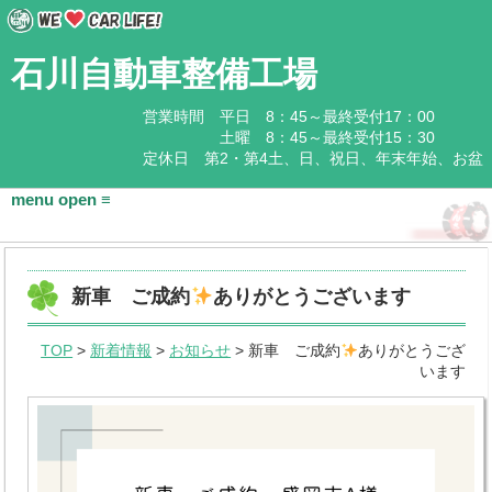
石川自動車整備工場
営業時間 平日 8：45～最終受付17：00
土曜 8：45～最終受付15：30
定休日 第2・第4土、日、祝日、年末年始、お盆
HOME
新車 ご成約
ありがとうございます
会社概要
TOP
>
新着情報
>
お知らせ
> 新車 ご成約
ありがとうござ
基本情報
います
アクセス
石川企業グループ
取扱商品