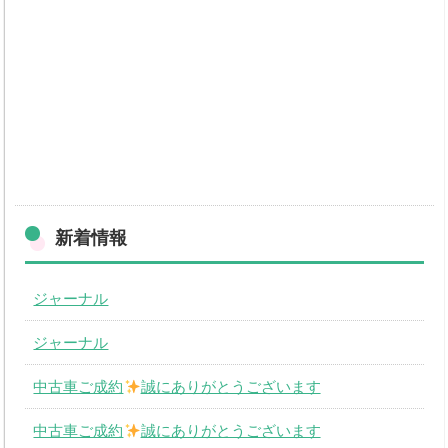
洗車 撥水洗車 下廻り洗浄 ヘッドライト ヘッドライトポリッシュ コーテ
ィング バッテリー交換 バッテリー充電 バッテリー ドライブレコーダー
ドライブレコーダー取付 ドラレコ取付 バックモニター バックモニター取
付 名義変更 一時抹消 登録 変更 車庫証明 代行 部品 部品持込 用
品 用品持込 ローン リース カーリース オートローン 日産 スズキ
ダイハツ トヨタ マツダ 4WD ４D Paypay ペイ
ペイ ｄ払い エーユ
ーペイ auペイ QRコード決済 楽天ペイ Rペイ キャッシュレス決済
iD 交通系 電子マネー クイックペイ アップルペイ スズキ ダイハツ ト
ヨタ ニッサン 日産
新着情報
ジャーナル
ジャーナル
中古車ご成約
誠にありがとうございます
中古車ご成約
誠にありがとうございます