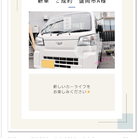
取扱商品
お支払い方法
取扱パーツメーカー
新車取扱メーカー
業務内容
オートオークション
車検整備
鈑金・塗装
手続代行
レッカー対応