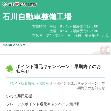
石川自動車整備工場
営業時間 平日 8：45～最終受付17：00
土曜 8：45～最終受付15：30
定休日 第2・第4土、日、祝日、年末年始、お盆
HOME
ポイント還元キャンペーン！早期終了のお
会社概要
知らせ
基本情報
TOP
>
新着情報
>
お知らせ
> ポイント還元キャンペーン！早
期終了のお知らせ
アクセス
いわて県民応援！
石川企業グループ
プレミアムポイント還元キャンペーン第2弾
取扱商品