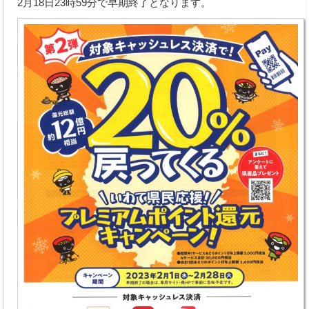
2月18日23時59分で早期終了となります。
取扱商品
お支払い方法
取扱パーツメーカー
新車取扱メーカー
業務内容
オートオークション
車検整備
鈑金・塗装
手続代行
レッカー対応