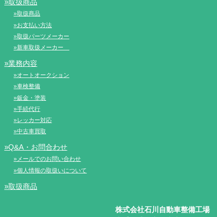
»取扱商品
»取扱商品
»お支払い方法
»取扱パーツメーカー
»新車取扱メーカー
»業務内容
»オートオークション
»車検整備
»鈑金・塗装
»手続代行
»レッカー対応
»中古車買取
»Q&A・お問合わせ
»メールでのお問い合わせ
»個人情報の取扱いについて
»取扱商品
株式会社石川自動車整備工場