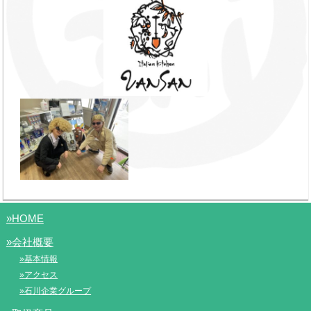
»HOME
»会社概要
»基本情報
»アクセス
»石川企業グループ