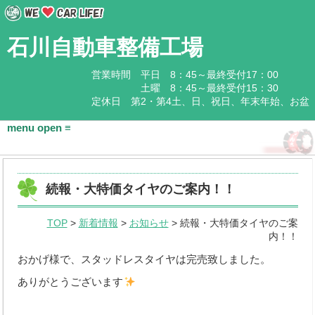
石川自動車整備工場
営業時間 平日 8：45～最終受付17：00
土曜 8：45～最終受付15：30
定休日 第2・第4土、日、祝日、年末年始、お盆
HOME
続報・大特価タイヤのご案内！！
会社概要
TOP
>
新着情報
>
お知らせ
> 続報・大特価タイヤのご案
基本情報
内！！
アクセス
おかげ様で、スタッドレスタイヤは完売致しました。
ありがとうございます
石川企業グループ
取扱商品