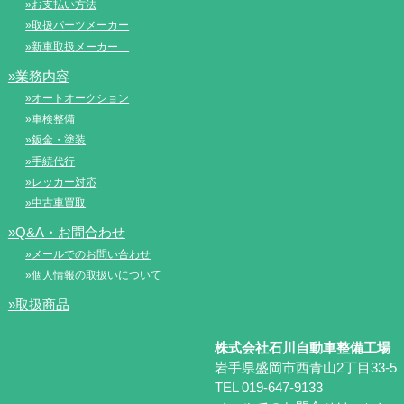
»お支払い方法
»取扱パーツメーカー
»新車取扱メーカー
»業務内容
»オートオークション
»車検整備
»鈑金・塗装
»手続代行
»レッカー対応
»中古車買取
»Q&A・お問合わせ
»メールでのお問い合わせ
»個人情報の取扱いについて
»取扱商品
株式会社石川自動車整備工場
岩手県盛岡市西青山2丁目33-5
TEL 019-647-9133