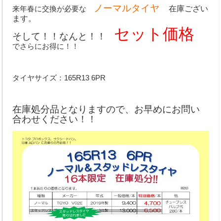
ノーマルタイヤ
来年春に交換が必要な
在庫ござい
ます。
取扱商品
セット価格
そして！！なんと！！
お支払い方法
でさらにお得に！！
取扱パーツメーカー
タイヤサイズ：165R13 6PR
新車取扱メーカー
業務内容
在庫処分品となりますので、お早めにお問い
合わせください！！
オートオークション
車検整備
鈑金・塗装
手続代行
レッカー対応