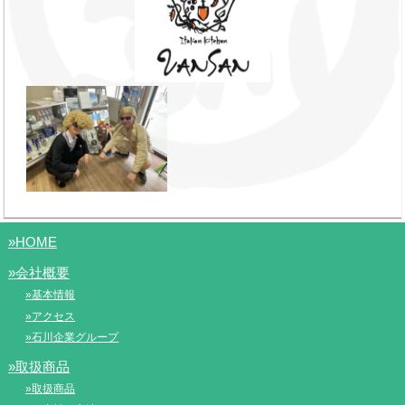
»HOME
»会社概要
»基本情報
»アクセス
»石川企業グループ
»取扱商品
»取扱商品