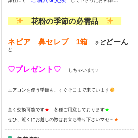
弊社にて
して下さったお客様に、
中古車買取
Q&A・お問合わせ
花粉の季節の必需品
メールでのお問い合わせ
個人情報の取扱いについて
ネピア 鼻セレブ 1箱
どーん
ど
を
と
取扱商品
♡プレゼント♡
しちゃいます♪
エアコンを使う季節も、すぐそこまで来ています
直ぐ交換可能です
★
各種ご用意しております
★
ぜひ、近くにお越しの際はお立ち寄り下さいマセ～
★