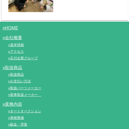
»HOME
»会社概要
»基本情報
»アクセス
»石川企業グループ
»取扱商品
»取扱商品
»お支払い方法
»取扱パーツメーカー
»新車取扱メーカー
»業務内容
»オートオークション
»車検整備
»鈑金・塗装