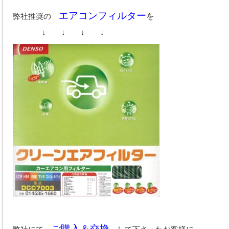
エアコンフィルター
弊社推奨の
を
取扱商品
↓ ↓ ↓ ↓
お支払い方法
取扱パーツメーカー
新車取扱メーカー
業務内容
オートオークション
車検整備
鈑金・塗装
手続代行
レッカー対応
ご購入＆交換