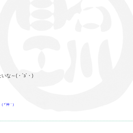
な～(・´з`・)
、
*´艸｀)