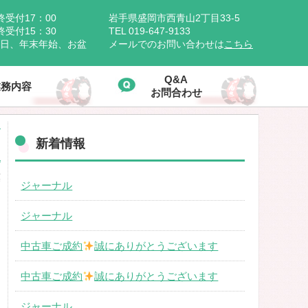
受付17：00
岩手県盛岡市西青山2丁目33-5
付15：30
TEL 019-647-9133
祝日、年末年始、お盆
メールでのお問い合わせは
こちら
Q&A
業務内容
お問合わせ
新着情報
葉
ジャーナル
ジャーナル
中古車ご成約
誠にありがとうございます
中古車ご成約
誠にありがとうございます
ジャーナル