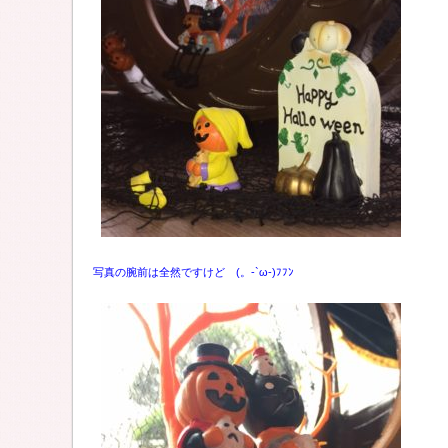
写真の腕前は全然ですけど (。-`ω-)ﾌﾌﾝ