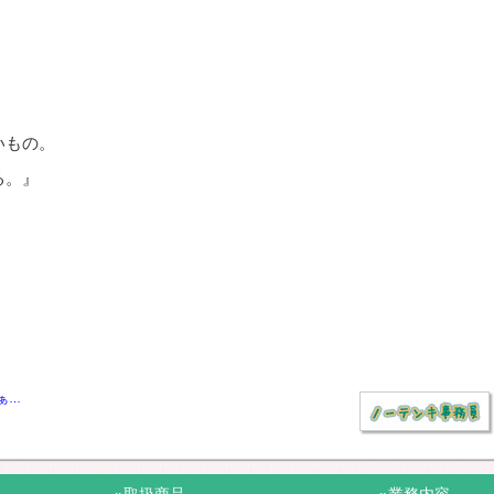
いもの。
る。』
ぁ…