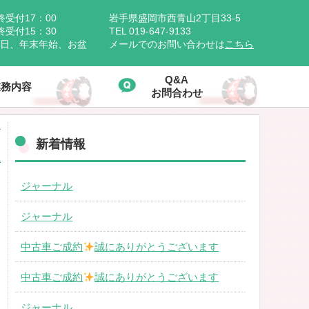
受付17：00
岩手県盛岡市西青山2丁目33-5
付15：30
TEL 019-647-9133
祝日、年末年始、お盆
メールでのお問い合わせは
こちら
Q&A
業務内容
お問合わせ
新着情報
★
ジャーナル
ジャーナル
中古車ご成約
誠にありがとうございます
中古車ご成約
誠にありがとうございます
ジャーナル