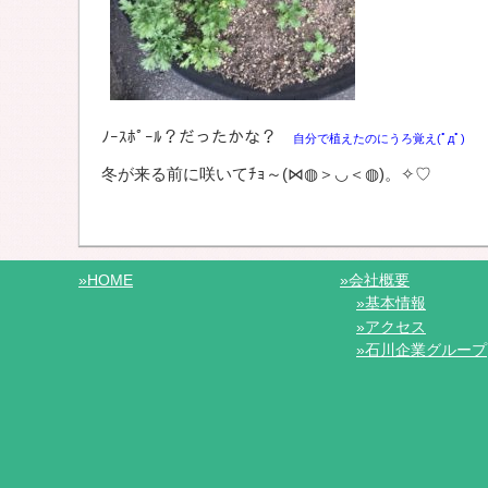
ﾉｰｽﾎﾟｰﾙ？だったかな？
自分で植えたのにうろ覚え(ﾟдﾟ)
冬が来る前に咲いてﾁｮ～(⋈◍＞◡＜◍)。✧♡
»HOME
»会社概要
»基本情報
»アクセス
»石川企業グループ