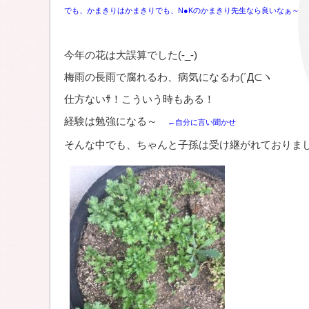
でも、かまきりはかまきりでも、N●Kのかまきり先生なら良いなぁ～
今年の花は大誤算でした(-_-)
梅雨の長雨で腐れるわ、病気になるわ(´Д⊂ヽ
仕方ないｻ！こういう時もある！
経験は勉強になる～
←自分に言い聞かせ
そんな中でも、ちゃんと子孫は受け継がれておりました