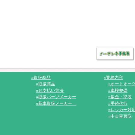
»取扱商品
»業務内容
»取扱商品
»オートオー
»お支払い方法
»車検整備
»取扱パーツメーカー
»鈑金・塗装
»新車取扱メーカー
»手続代行
»レッカー対
»中古車買取