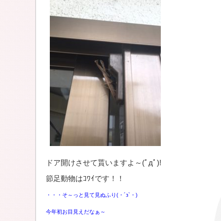
ドア開けさせて貰いますよ～(ﾟдﾟ)!
節足動物はｺﾜｲです！！
・・・そ～っと見て見ぬふり(・´з`・)
今年初お目見えだなぁ～