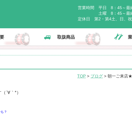
営業時間 平日 8：45～最終
土曜 8：45～最終受
定休日 第2・第4土、日、
要
取扱商品
TOP
>
ブログ
> 朝一ご来店
（´∀｀*）
かも？