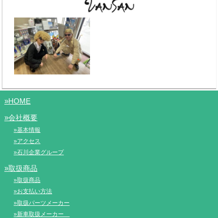
»HOME
»会社概要
»基本情報
»アクセス
»石川企業グループ
»取扱商品
»取扱商品
»お支払い方法
»取扱パーツメーカー
»新車取扱メーカー