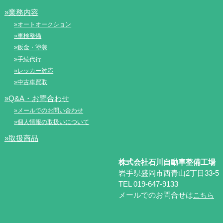
»業務内容
»オートオークション
»車検整備
»鈑金・塗装
»手続代行
»レッカー対応
»中古車買取
»Q&A・お問合わせ
»メールでのお問い合わせ
»個人情報の取扱いについて
»取扱商品
株式会社石川自動車整備工場
岩手県盛岡市西青山2丁目33-5
TEL 019-647-9133
メールでのお問合せは
こちら