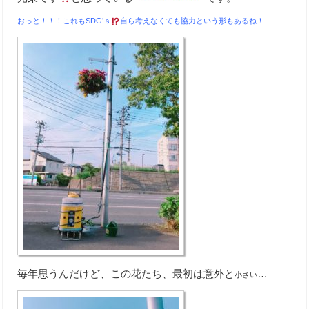
おっと！！！これもSDG’ｓ
自ら考えなくても協力という形もあるね！
取扱商品
お支払い方法
取扱パーツメーカー
新車取扱メーカー
業務内容
オートオークション
車検整備
鈑金・塗装
手続代行
毎年思うんだけど、この花たち、最初は意外と
…
小さい
レッカー対応