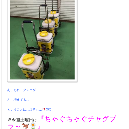
あ、あれ…タンクが…
ふ、増えてる…
ということは…場所も…
(笑)
『ちゃぐちゃぐチャグプ
※今週土曜日は
ラ～
』