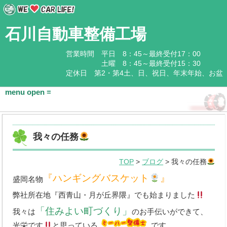
石川自動車整備工場
営業時間 平日 8：45～最終受付17：00
土曜 8：45～最終受付15：30
定休日 第2・第4土、日、祝日、年末年始、お盆
HOME
我々の任務
会社概要
TOP
>
ブログ
> 我々の任務
基本情報
『ハンギングバスケット
』
盛岡名物
アクセス
弊社所在地『西青山・月が丘界隈』でも始まりました
石川企業グループ
「住みよい町づくり」
我々は
のお手伝いができて、
光栄です
と思っている
です。
取扱商品