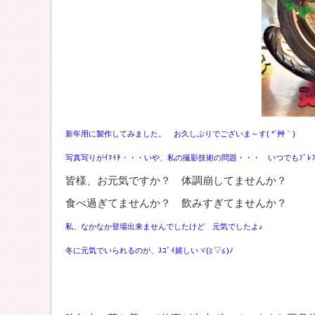
新年用に製作してみました。 お久しぶりでございま～す( *´艸｀)
写真写りがｲﾏｲﾁ・・・
いや、私の撮影技術の問題・・・ いつでもﾌﾞﾚﾌ
皆様、お元気ですか？ 体調崩してませんか？
食べ過ぎてませんか？ 飲みすぎてませんか？
私、なかなか登場出来ませんでしたけど 元気でしたよ♪
冬に元気でいられるのが、ｽｺﾞｲ嬉しいヾ(≧▽≦)ﾉ