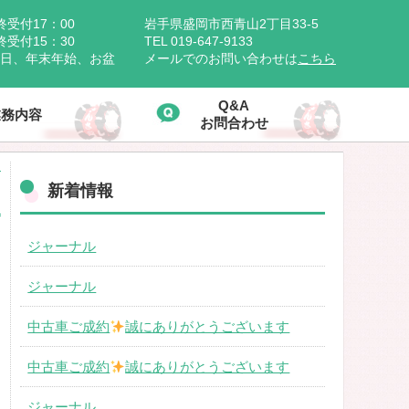
受付17：00
岩手県盛岡市西青山2丁目33-5
付15：30
TEL 019-647-9133
祝日、年末年始、お盆
メールでのお問い合わせは
こちら
Q&A
業務内容
お問合わせ
新着情報
ジャーナル
ジャーナル
中古車ご成約
誠にありがとうございます
中古車ご成約
誠にありがとうございます
ジャーナル