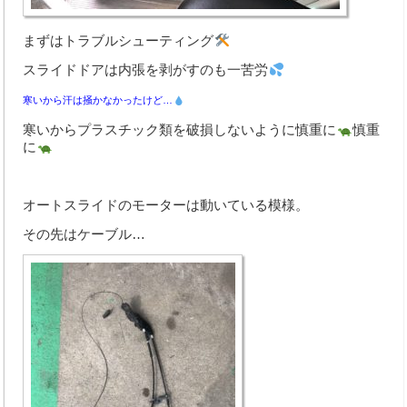
中古車買取
Q&A・お問合わせ
まずはトラブルシューティング
スライドドアは内張を剥がすのも一苦労
メールでのお問い合わせ
寒いから汗は掻かなかったけど…
個人情報の取扱いについて
寒いからプラスチック類を破損しないように慎重に
慎重
に
取扱商品
オートスライドのモーターは動いている模様。
その先はケーブル…