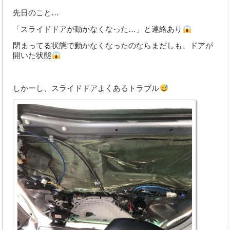
先日のこと…
取扱商品
「スライドドアが動かなくなった…」と連絡あり
お支払い方法
閉まってる状態で動かなくなったのならまだしも、ドアが
開いた状態
取扱パーツメーカー
新車取扱メーカー
しかーし、スライドドアよくあるトラブル
業務内容
オートオークション
車検整備
鈑金・塗装
手続代行
レッカー対応