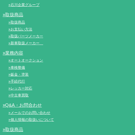
»石川企業グループ
»取扱商品
»取扱商品
»お支払い方法
»取扱パーツメーカー
»新車取扱メーカー
»業務内容
»オートオークション
»車検整備
»鈑金・塗装
»手続代行
»レッカー対応
»中古車買取
»Q&A・お問合わせ
»メールでのお問い合わせ
»個人情報の取扱いについて
»取扱商品