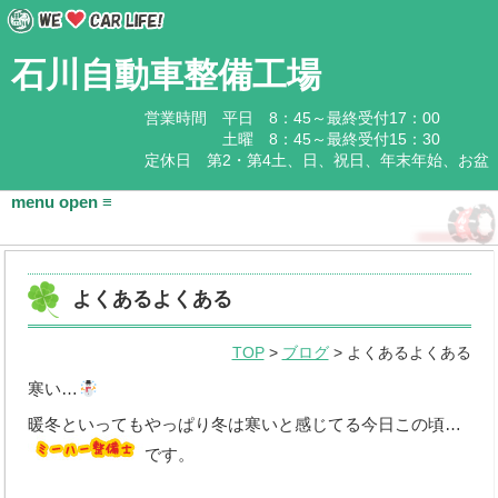
石川自動車整備工場
営業時間 平日 8：45～最終受付17：00
土曜 8：45～最終受付15：30
定休日 第2・第4土、日、祝日、年末年始、お盆
HOME
よくあるよくある
会社概要
TOP
>
ブログ
> よくあるよくある
基本情報
寒い…
アクセス
暖冬といってもやっぱり冬は寒いと感じてる今日この頃…
石川企業グループ
です。
取扱商品