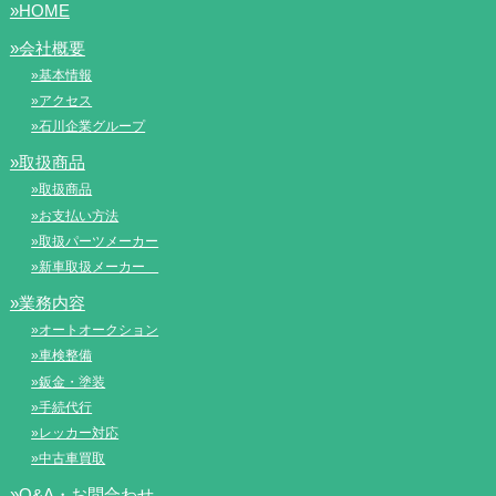
»HOME
»会社概要
»基本情報
»アクセス
»石川企業グループ
»取扱商品
»取扱商品
»お支払い方法
»取扱パーツメーカー
»新車取扱メーカー
»業務内容
»オートオークション
»車検整備
»鈑金・塗装
»手続代行
»レッカー対応
»中古車買取
»Q&A・お問合わせ