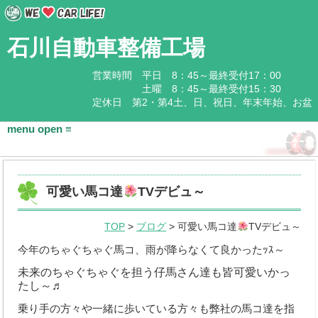
石川自動車整備工場
営業時間 平日 8：45～最終受付17：00
土曜 8：45～最終受付15：30
定休日 第2・第4土、日、祝日、年末年始、お盆
HOME
可愛い馬コ達
TVデビュ～
会社概要
TOP
>
ブログ
> 可愛い馬コ達
TVデビュ～
基本情報
今年のちゃぐちゃぐ馬コ、雨が降らなくて良かったｯｽ～
アクセス
未来のちゃぐちゃぐを担う仔馬さん達も皆可愛いかっ
たし～♬
石川企業グループ
乗り手の方々や一緒に歩いている方々も弊社の馬コ達を指
取扱商品