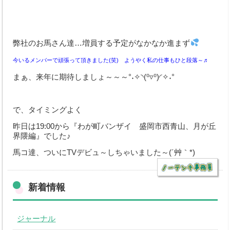
中古車買取
Q&A・お問合わせ
メールでのお問い合わせ
弊社のお馬さん達…増員する予定がなかなか進まず
今いるメンバーで頑張って頂きました(笑) ようやく私の仕事もひと段落～♬
個人情報の取扱いについて
まぁ、来年に期待しましょ～～～°˖✧◝(⁰▿⁰)◜✧˖°
取扱商品
で、タイミングよく
昨日は19:00から『わが町バンザイ 盛岡市西青山、月が丘
界隈編』でした♪
馬コ達、ついにTVデビュ～しちゃいました～(´艸｀*)
新着情報
ジャーナル