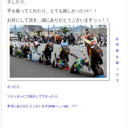
さしたり、
手を振ってくれたり、とても嬉しかったｯｽ！！
取扱商品
お目にして頂き、誠にありがとうございますっっ！！
お支払い方法
取扱パーツメーカー
お
写
新車取扱メーカー
真
を
業務内容
撮
っ
オートオークション
て
下
車検整備
さったり、
鈑金・塗装
ツイッターにて紹介して下さったり、
手続代行
本当にありがとうございます(⋈◍＞◡＜◍)。✧♡
レッカー対応