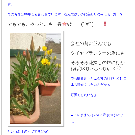
す。
取扱商品
その寿命は60年とも言われています…なんて儚いのに美しいのかしら(´艸｀*)
でもでも、やっとこさ 春
ｷﾀ――(ﾟ∀ﾟ)――
お支払い方法
取扱パーツメーカー
会社の前に並んでる
新車取扱メーカー
タイヤプランターの為にも
業務内容
そろそろ花探しの旅に行か
ねば(⋈◍＞◡＜◍)。✧♡
オートオークション
でも欲を言うと…会社のﾀｲﾔﾌﾟﾗﾝﾀｰ自
体も可愛くしたいんだなぁ…
車検整備
可愛くしたいなぁ…
鈑金・塗装
手続代行
←このままではGWに咲き揃うので
は…
レッカー対応
という若干の不安アリ(;^ω^)