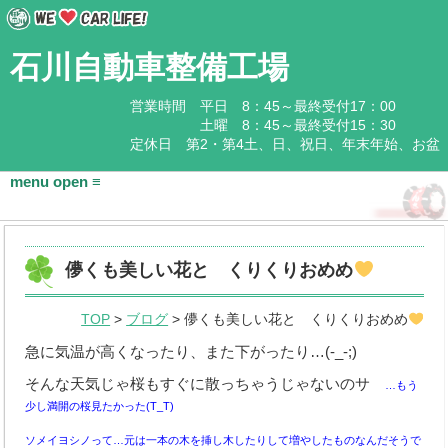
石川自動車整備工場
営業時間 平日 8：45～最終受付17：00
土曜 8：45～最終受付15：30
定休日 第2・第4土、日、祝日、年末年始、お盆
HOME
儚くも美しい花と くりくりおめめ
会社概要
TOP
>
ブログ
> 儚くも美しい花と くりくりおめめ
基本情報
急に気温が高くなったり、また下がったり…(-_-;)
アクセス
そんな天気じゃ桜もすぐに散っちゃうじゃないのサ
…もう
石川企業グループ
少し満開の桜見たかった(T_T)
ソメイヨシノって…元は一本の木を挿し木したりして増やしたものなんだそうで
取扱商品