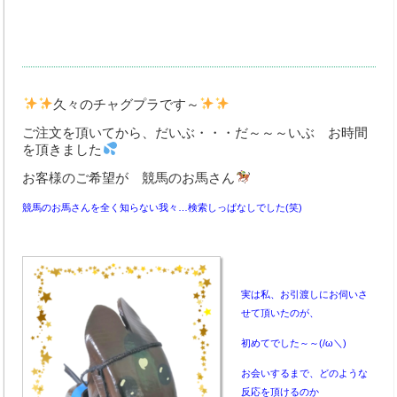
中古車買取
Q&A・お問合わせ
メールでのお問い合わせ
久々のチャグプラです～
個人情報の取扱いについて
ご注文を頂いてから、だいぶ・・・だ～～～いぶ お時間
取扱商品
を頂きました
お客様のご希望が 競馬のお馬さん
競馬のお馬さんを全く知らない我々…検索しっぱなしでした(笑)
実は私、お引渡しにお伺いさ
せて頂いたのが、
初めてでした～～(/ω＼)
お会いするまで、どのような
反応を頂けるのか