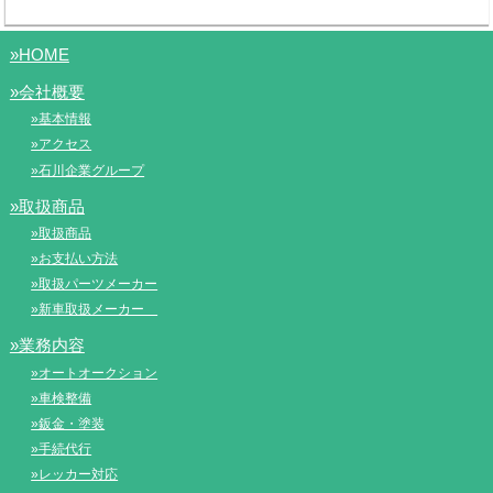
»HOME
»会社概要
»基本情報
»アクセス
»石川企業グループ
»取扱商品
»取扱商品
»お支払い方法
»取扱パーツメーカー
»新車取扱メーカー
»業務内容
»オートオークション
»車検整備
»鈑金・塗装
»手続代行
»レッカー対応