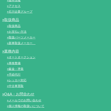
»基本情報
»アクセス
»石川企業グループ
»取扱商品
»取扱商品
»お支払い方法
»取扱パーツメーカー
»新車取扱メーカー
»業務内容
»オートオークション
»車検整備
»鈑金・塗装
»手続代行
»レッカー対応
»中古車買取
»Q&A・お問合わせ
»メールでのお問い合わせ
»個人情報の取扱いについて