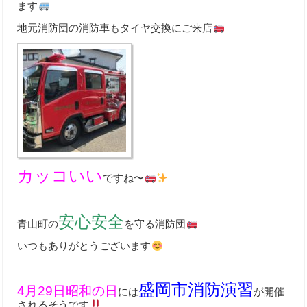
中古車買取
ます
地元消防団の消防車もタイヤ交換にご来店
Q&A・お問合わせ
メールでのお問い合わせ
個人情報の取扱いについて
取扱商品
カッコいい
ですね〜
安心安全
青山町の
を守る消防団
いつもありがとうございます
盛岡市消防演習
4月29日昭和の日
には
が開催
されるそうです