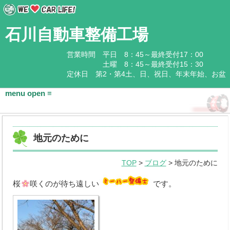
石川自動車整備工場
営業時間 平日 8：45～最終受付17：00
土曜 8：45～最終受付15：30
定休日 第2・第4土、日、祝日、年末年始、お盆
HOME
地元のために
会社概要
TOP
>
ブログ
> 地元のために
基本情報
桜
咲くのが待ち遠しい
です。
アクセス
石川企業グループ
取扱商品