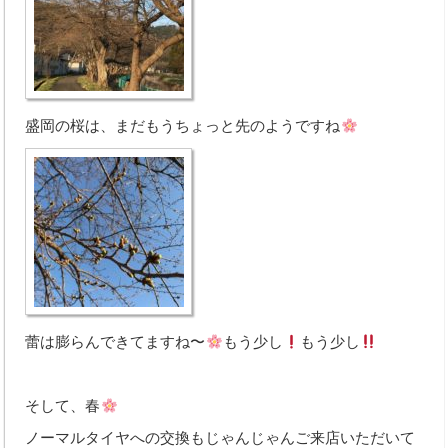
取扱商品
お支払い方法
取扱パーツメーカー
盛岡の桜は、まだもうちょっと先のようですね
新車取扱メーカー
業務内容
オートオークション
車検整備
鈑金・塗装
蕾は膨らんできてますね〜
もう少し
もう少し
手続代行
そして、春
レッカー対応
ノーマルタイヤへの交換もじゃんじゃんご来店いただいて