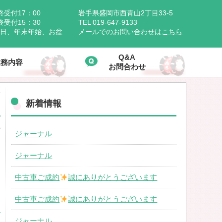
受付17：00
岩手県盛岡市西青山2丁目33-5
付15：30
TEL 019-647-9133
祝日、年末年始、お盆
メールでのお問い合わせは
こちら
Q&A
業務内容
お問合わせ
新着情報
ル
ジャーナル
ジャーナル
中古車ご成約
誠にありがとうございます
中古車ご成約
誠にありがとうございます
ジャーナル