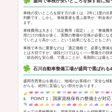
盛岡で車検が安いところを探す前に知
車検の安いところを探す方の多くは、2年に1度の出
判断です。しかし、車検業者を選ぶ基準が「料金表
ます。
車検費用は大きく「法定費用（固定）」と「整備費
用だけの場合が多く、実際の整備や交換が必要にな
ていたより高かった」という結果になることもござ
車検で本当に重要なのは「適正価格で、必要な整備
とは大切ですが、値段だけではなく——整備士の技
「総合的な安心感」で選ぶことが、長期的には最も
石川自動車整備工場が盛岡で選ばれる
盛岡市西青山を拠点に、地域のお客様の「安全な移
がらも、絶対に妥協しない部分があります。
POINT 1：国家資格保有の整備士が対応
すべての車検整備を、国家資格を持った経験豊富な