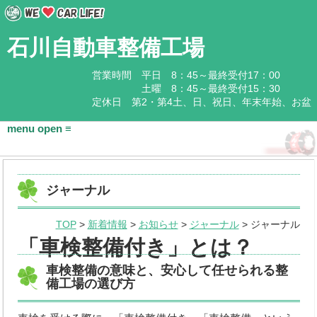
石川自動車整備工場
営業時間 平日 8：45～最終受付17：00
土曜 8：45～最終受付15：30
定休日 第2・第4土、日、祝日、年末年始、お盆
HOME
ジャーナル
会社概要
TOP
>
新着情報
>
お知らせ
>
ジャーナル
> ジャーナル
基本情報
「車検整備付き」とは？
アクセス
車検整備の意味と、安心して任せられる整
備工場の選び方
石川企業グループ
取扱商品