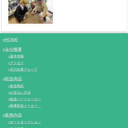
»HOME
»会社概要
»基本情報
»アクセス
»石川企業グループ
»取扱商品
»取扱商品
»お支払い方法
»取扱パーツメーカー
»新車取扱メーカー
»業務内容
»オートオークション