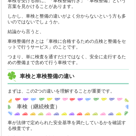
車検を受ける際に、「車検整備付き」「車検整備」という
言葉を見かけることがあります。
取扱商品
しかし、車検と整備の違いがよく分からないという方も多
いのではないでしょうか。
お支払い方法
結論から言うと、
取扱パーツメーカー
車検整備付きとは「車検に合格するための点検と整備をセ
ットで行うサービス」のことです。
新車取扱メーカー
つまり、単に検査を通すだけではなく、安全に走行するた
業務内容
めの整備まで含めて行う車検です。
オートオークション
車検と車検整備の違い
車検整備
まずは、この2つの違いを理解することが重要です。
鈑金・塗装
車検（継続検査）
手続代行
車が法律で定められた安全基準を満たしているかを確認す
レッカー対応
る検査です。