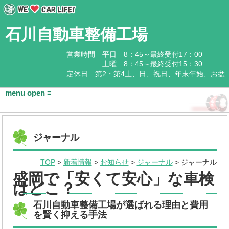
石川自動車整備工場
営業時間 平日 8：45～最終受付17：00
土曜 8：45～最終受付15：30
定休日 第2・第4土、日、祝日、年末年始、お盆
HOME
ジャーナル
会社概要
TOP
>
新着情報
>
お知らせ
>
ジャーナル
> ジャーナル
基本情報
盛岡で「安くて安心」な車検
はどこ？
アクセス
石川自動車整備工場が選ばれる理由と費用
石川企業グループ
を賢く抑える手法
取扱商品