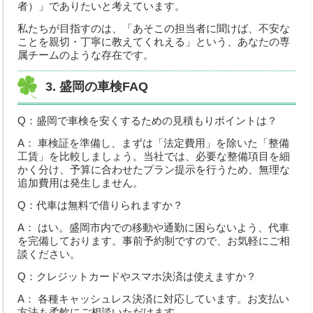
中古車買取
者）」でありたいと考えています。
私たちが目指すのは、「あそこの担当者に聞けば、不安な
Q&A・お問合わせ
ことを親切・丁寧に教えてくれえる」という、あなたの専
属チームのような存在です。
メールでのお問い合わせ
3. 盛岡の車検FAQ
個人情報の取扱いについて
取扱商品
Q：盛岡で車検を安くするための見積もりポイントは？
A： 車検証を準備し、まずは「法定費用」を除いた「整備
工賃」を比較しましょう。当社では、必要な整備項目を細
かく分け、予算に合わせたプラン提示を行うため、無理な
追加費用は発生しません。
Q：代車は無料で借りられますか？
A： はい。盛岡市内での移動や通勤に困らないよう、代車
を完備しております。事前予約制ですので、お気軽にご相
談ください。
Q：クレジットカードやスマホ決済は使えますか？
A： 各種キャッシュレス決済に対応しています。お支払い
方法も柔軟にご相談いただけます。