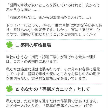
「盛岡で車検が安いところを探しているけれど、安かろう
取扱商品
悪かろうは怖い……」
「前回の車検では、後から追加整備を言われて……」
お支払い方法
ドライバーにとって、2年に一度の車検は大きな関心事であ
取扱パーツメーカー
り、避けられない固定費です。しかし、実は「選び方」ひ
とつで、節約が可能だということをご存知でしょうか？
新車取扱メーカー
1. 盛岡の車検相場
業務内容
当社のような「指定・認証工場」が選ばれる最大の理由
オートオークション
は、コストの透明性にあります。
車検整備
私たちは過度な店舗改装も行わず、その分をお客様に還元
しています。盛岡で車検の安いところをお探しの方の期待
を裏切らない、実利的な価格設定を貫いています。
鈑金・塗装
手続代行
2. あなたの「専属メカニック」として
レッカー対応
私たちは、ただ車検を通すだけの作業員ではありません。
お客様一人ひとりの、「愛車の専属メカニック（伴走