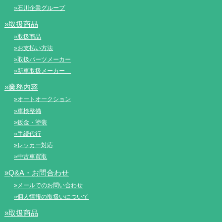
»石川企業グループ
»取扱商品
»取扱商品
»お支払い方法
»取扱パーツメーカー
»新車取扱メーカー
»業務内容
»オートオークション
»車検整備
»鈑金・塗装
»手続代行
»レッカー対応
»中古車買取
»Q&A・お問合わせ
»メールでのお問い合わせ
»個人情報の取扱いについて
»取扱商品